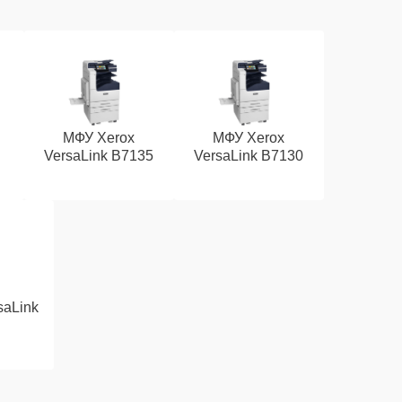
МФУ Xerox
МФУ Xerox
VersaLink B7135
VersaLink B7130
saLink