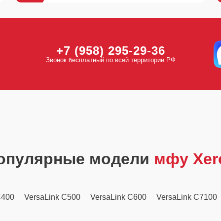
+7 (958) 295-29-36
Звонок бесплатный по всей территории РФ
опулярные модели
мфу Xer
C400
VersaLink C500
VersaLink C600
VersaLink C7100