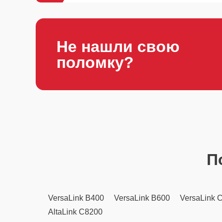
Не нашли свою
поломку?
П
VersaLink B400
VersaLink B600
VersaLink 
AltaLink C8200