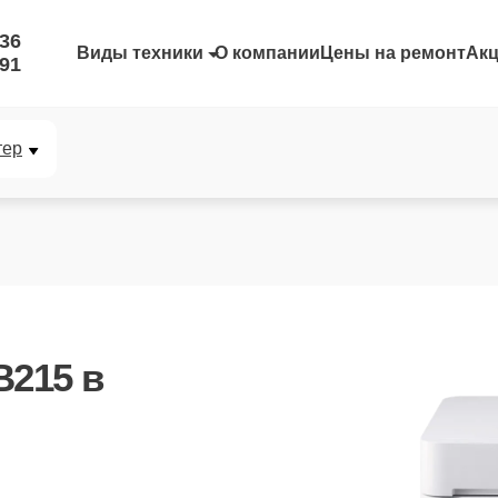
-36
Виды техники
О компании
Цены на ремонт
Ак
-91
тер
B215
в