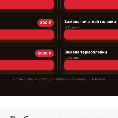
Замена печатной головки
800 ₽
15 мин
Замена термопленки
2500 ₽
25 мин
Полный список услуг для «
МФУ
» — по звонку или в чате