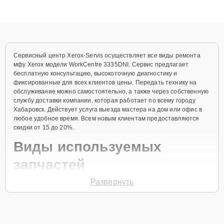
высокой квалификации и ответственному подходу клиенты
получают быстрый, качественный ремонт и понятные
объяснения по результатам диагностики.
Сервисный центр Xerox-Servis осуществляет все виды ремонта
мфу Xerox модели WorkCentre 3335DNI. Сервис предлагает
бесплатную консультацию, высокоточную диагностику и
фиксированные для всех клиентов цены. Передать технику на
обслуживание можно самостоятельно, а также через собственную
службу доставки компании, которая работает по всему городу
Хабаровск. Действует услуга выезда мастера на дом или офис в
любое удобное время. Всем новым клиентам предоставляются
скидки от 15 до 20%.
Виды используемых
запчастей
Развернуть
Для ремонта мфу модели WorkCentre 3335DNI предлагаются как
оригинальные комплектующие бренда Xerox, так и качественные
аналоги фирменных деталей. Выбор варианта запчастей или
качества аналогичных комплектующих всегда остается за
клиентом.