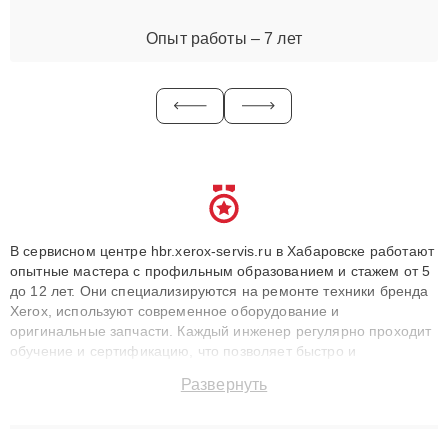
Опыт работы – 7 лет
В сервисном центре hbr.xerox-servis.ru в Хабаровске работают
опытные мастера с профильным образованием и стажем от 5
до 12 лет. Они специализируются на ремонте техники бренда
Xerox, используют современное оборудование и
оригинальные запчасти. Каждый инженер регулярно проходит
обучение и сертификацию, что позволяет быстро и
точноdiagnostikировать поломки и восстанавливать технику с
Развернуть
сохранением гарантии до 3 лет. Наши мастера решают
сложные случаи: от замены матриц и материнских плат до
ремонта после залития и восстановления данных. Благодаря