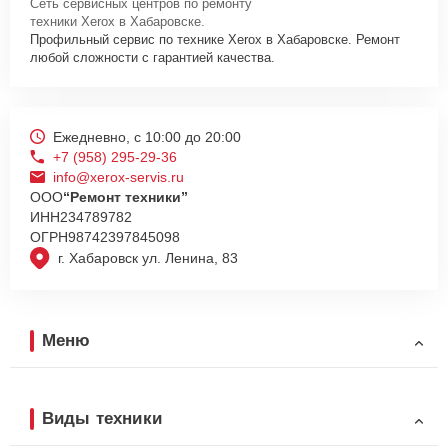
Сеть сервисных центров по ремонту
проконсультируют по всем необходимым вопросам, запишут на
техники Xerox в Хабаровске.
диагностику, подскажут с вариантами курьерской доставки или
Профильный сервис по технике Xerox в Хабаровске. Ремонт
оформят выезд мастера в удобное время и место.
любой сложности с гарантией качества.
Ежедневно, с 10:00 до 20:00
+7 (958) 295-29-36
info@xerox-servis.ru
ООО
“Ремонт техники”
ИНН
234789782
ОГРН
98742397845098
г. Хабаровск ул. Ленина, 83
Меню
Виды техники