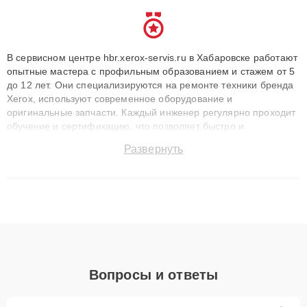
В сервисном центре hbr.xerox-servis.ru в Хабаровске работают
опытные мастера с профильным образованием и стажем от 5
до 12 лет. Они специализируются на ремонте техники бренда
Xerox, используют современное оборудование и
оригинальные запчасти. Каждый инженер регулярно проходит
обучение и сертификацию, что позволяет быстро и
точноdiagnostikировать поломки и восстанавливать технику с
Развернуть
сохранением гарантии до 3 лет. Наши мастера решают
сложные случаи: от замены матриц и материнских плат до
ремонта после залития и восстановления данных. Благодаря
высокой квалификации и ответственному подходу клиенты
получают быстрый, качественный ремонт и понятные
объяснения по результатам диагностики.
Вопросы и ответы