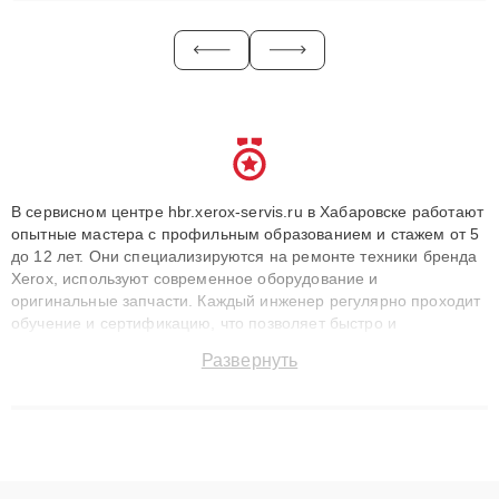
В сервисном центре hbr.xerox-servis.ru в Хабаровске работают
опытные мастера с профильным образованием и стажем от 5
до 12 лет. Они специализируются на ремонте техники бренда
Xerox, используют современное оборудование и
оригинальные запчасти. Каждый инженер регулярно проходит
обучение и сертификацию, что позволяет быстро и
точноdiagnostikировать поломки и восстанавливать технику с
Развернуть
сохранением гарантии до 3 лет. Наши мастера решают
сложные случаи: от замены матриц и материнских плат до
ремонта после залития и восстановления данных. Благодаря
высокой квалификации и ответственному подходу клиенты
получают быстрый, качественный ремонт и понятные
объяснения по результатам диагностики.