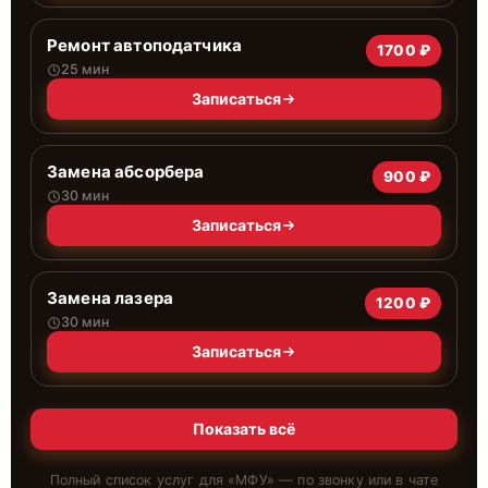
Ремонт автоподатчика
1700 ₽
25 мин
Записаться
Замена абсорбера
900 ₽
30 мин
Записаться
Замена лазера
1200 ₽
30 мин
Записаться
Показать всё
Полный список услуг для «
МФУ
» — по звонку или в чате