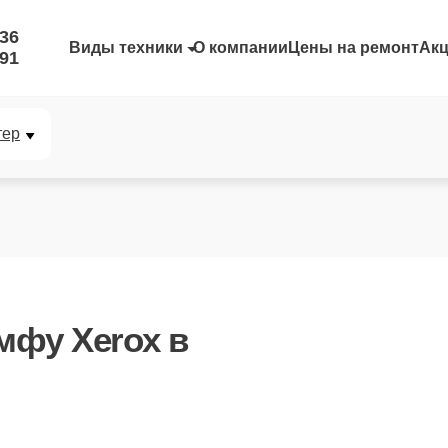
-36
Виды техники
О компании
Цены на ремонт
Ак
-91
тер
мфу Xerox в