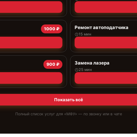
Ремонт автоподатчика
1000 ₽
15 мин
Замена лазера
900 ₽
25 мин
Показать всё
Полный список услуг для «
МФУ
» — по звонку или в чате